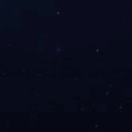
de&Schwarz/Kson/广州诺
k/Chorma/NHR/KNS等厂商建立了密
方网站打造出一支优秀的服务团
深的技术专家团队..
全国服务热线：
0755-89484966
服务时间：
工作日 9:00-17:30