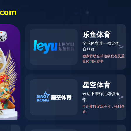
您当前的位置：
leyu·乐鱼(中国)体育官方网站
/
关于百思创
/
公司简介