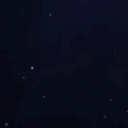
可靠性测试，材料学，EMC, 通信测
顶/深圳费思泰克/深圳森美协尔/苏州东菱/T
切合作关系， 在多年测试测量服
队，建立起一整套完善的服务管
产品展示
通用电子测试
射频微波测试
EMC测试设备
半导体测试设备
环境实验设备