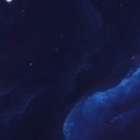
人民币..