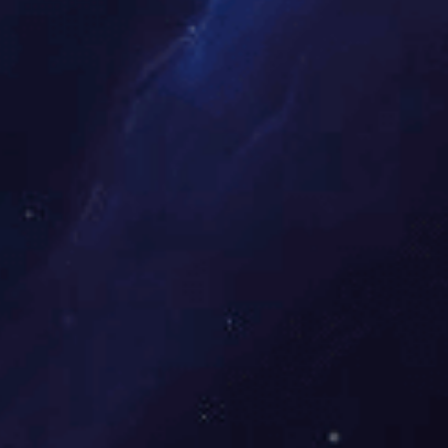
公司业务
COMPANY BUSINESS