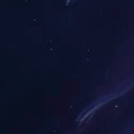
leyu·乐鱼(中国)体育官方网站
公司致力于为客户提供从实验室建设//
公司先后在 广州/香港/贵阳/成