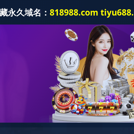
中国)体育官方网站
产品展示
解决方案
服务与支持
关于百思创