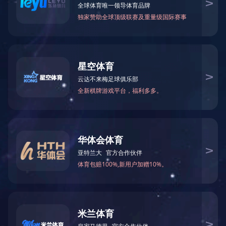
高新技术企业证书
罗德与施瓦茨代理证书
费思代理证书
致茂电子授权证书