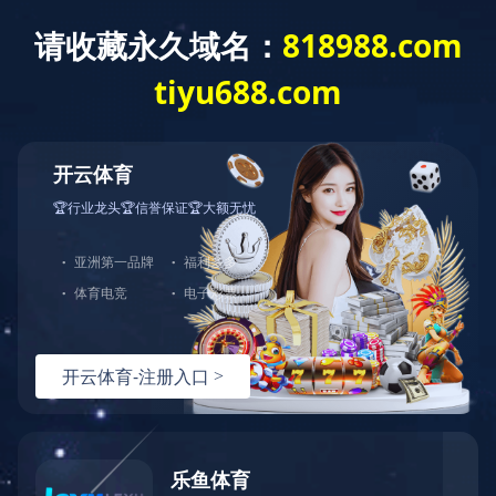
leyu·乐鱼(中国)体育官方网站
解决方案
作为专注于电子测试测量领域领先的综合服务商，百思创公司拥有专业化
营销及技术服务团队，凭借着多年应用集成行业服务经验，主要面向国内
高速增长的战略新兴产业，提供全面的测试应用系统集成和专业咨询服
务。
您当前的位置：
leyu·乐鱼(中国)体育官方网站
/
解决方案
/
光伏+储能测试